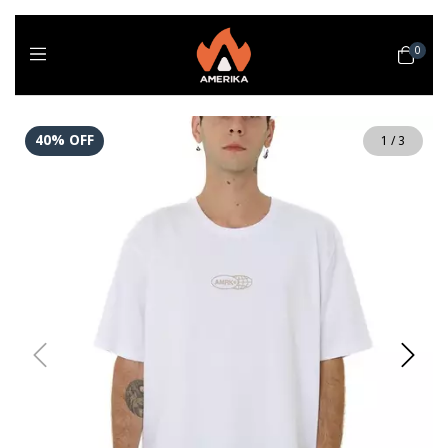
0
40
%
OFF
1
/
3